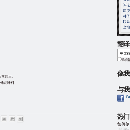
评论
应变
种子
联系
当地
翻译
编辑
像我
会烹调出.
其他调味料
与我
F
热门
如何使自
152 评论