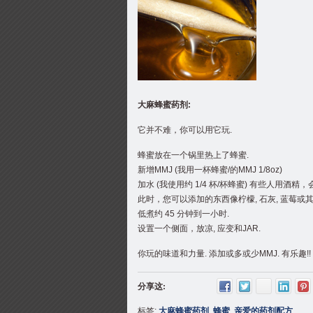
大麻蜂蜜药剂:
它并不难，你可以用它玩.
蜂蜜放在一个锅里热上了蜂蜜.
新增MMJ (我用一杯蜂蜜/的MMJ 1/8oz)
加水 (我使用约 1/4 杯/杯蜂蜜) 有些人用酒精，
此时，您可以添加的东西像柠檬, 石灰, 蓝莓或
低煮约 45 分钟到一小时.
设置一个侧面，放凉, 应变和JAR.
你玩的味道和力量. 添加或多或少MMJ. 有乐趣!!
分享这:
标签:
大麻蜂蜜药剂
,
蜂蜜
,
亲爱的药剂配方