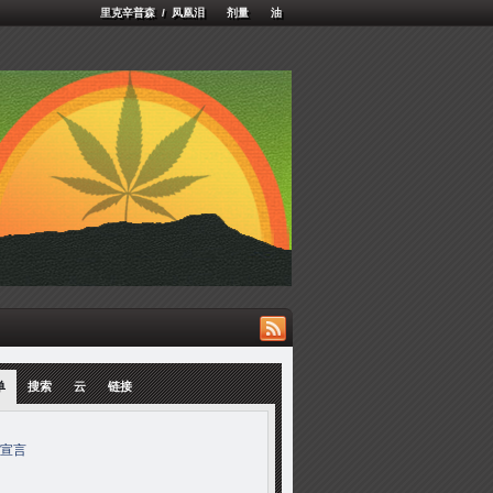
里克辛普森 / 凤凰泪
剂量
油
单
搜索
云
链接
宣言