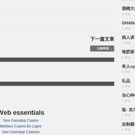
酒精大
4 评论
OHA
4 评论
病人讲
下一篇文章
4 评论
大麻啤酒 →
堆肥茶
2 评论
有人op
2 评论
礼品
2 评论
当心种
1 评论
翁- 
Web essentials
1 评论
Non Gamstop Casino
自制裁
Meilleur Casino En Ligne
1 评论
Non Gamstop Casinos