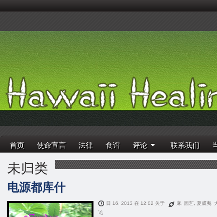
首页
使命宣言
法律
食谱
评论
联系我们
未归类
电源都库什
日 16, 2013 在 12:02 关于
麻
,
园艺
,
夏威夷
,
论