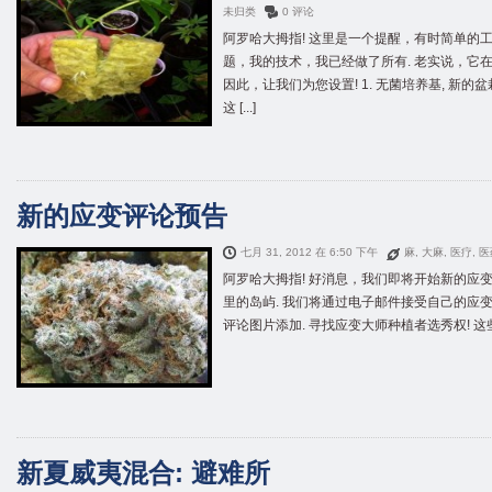
未归类
0 评论
阿罗哈大拇指! 这里是一个提醒，有时简单的工
题，我的技术，我已经做了所有. 老实说，它在
因此，让我们为您设置! 1. 无菌培养基, 新的
这 [...]
新的应变评论预告
七月 31, 2012 在 6:50 下午
麻
,
大麻
,
医疗
,
医
阿罗哈大拇指! 好消息，我们即将开始新的应
里的岛屿. 我们将通过电子邮件接受自己的应变
评论图片添加. 寻找应变大师种植者选秀权! 这些都
新夏威夷混合: 避难所