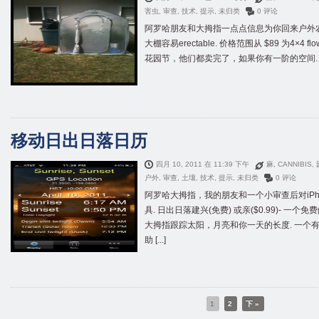
害虫
,
审查
,
技术
,
提示
,
未归类
0 评论
阿罗哈朋友和大拇指一点点信息为你回来户外农
大棚容易erectable. 价格范围从 $89 为4×4 fl
花园节，他们都卖完了，如果你有一阶的空间. 这是 
移动日出日落日历
四月 10, 2011 在 11:39 下午
麻
,
CANNIBIS
,
户外
,
审查
,
土壤
,
技术
,
提示
,
未归类
0 评论
阿罗哈大拇指，我的朋友和一个小审查后对iPhon
具. 日出日落建兴(免费) 或亲($0.99)- 一
大拇指跟踪太阳，月亮和你一天的长度. 一个有
助 [...]
1
2
下 »