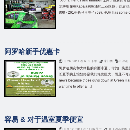
Aloha friends and thumbs
! 让你了解新的专
水耕现在在Kapa'a鲗鱼涌的工业区位于背后
808 - 261生长马里奥(4769).
HGH has some of 
阿罗哈新手优惠卡
日 26, 2011 在 6:32 下午
未归类
0 评论
阿罗哈朋友和大拇指的背面小夏，你的口袋里的
长夏季的土壤始终是我们耗资巨大，而且不可
news because those guys down at Green Han
want me to offer a
[...]
容易 & 对于温室夏季便宜
四月 12, 2011 在 11:36 关于
麻
,
CANNIBIS
,