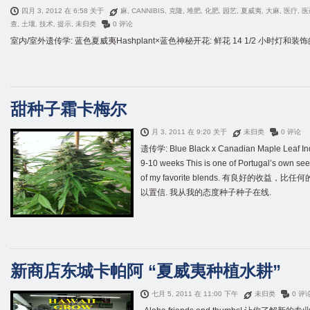
四月 3, 2012 在 6:58 关于
麻
,
CANNIBIS
,
克隆
,
堆肥
,
化肥
,
园艺
,
夏威夷
,
大麻
,
医疗
,
医
查
,
土壤
,
技术
,
提示
,
未归类
0 评论
室内/室外遗传学: 蓝色夏威夷Hashplant×蓝色神秘开花: 鲜花 14 1/2 小时灯和装饰的
甜种子霜卡梅尔
月 3, 2011 在 9:20 关于
未归类
0 评论
遗传学:
Blue Black x Canadian Maple Leaf In
9-10
weeks This is one of Portugal’s own s
of my favorite blends
. 有良好的收益，比任
以置信. 我从我的态度种子种子在线.
新商店东城卡帕阿 “夏威夷种植水耕”
七月 5, 2011 在 11:00 下午
未归类
0 评