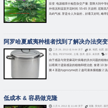
应变: 电源都库什籼型杂交产量: 普降大到中
外情况和温室开花时间: 55-65 天说明: 尼
岛屿气候. 芽是令人兴奋的，好看又好吃, 略带甜味
阿罗哈夏威夷种植者找到了解决办法突变
二月 26, 2013 在 9:44 关于
麻
,
堆肥
,
化肥
,
园
机
,
害虫
,
PESTISIDE
,
土壤
,
技术
,
提示
,
未归类
0
由于感染与突变麻花叶病毒的洪水问题的植物在
以喂果汁遗留感染的植物和喷治愈. 食谱 10 加仑
菌 4 茶匙hygrozyme的 2 盎司液体腐植酸 2 汤匙液
低成本 & 容易做克隆
八月 6, 2012 在 11:49 关于
克隆
,
荧光灯
,
园