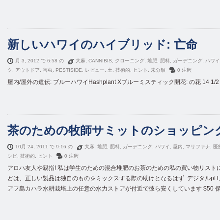
新しいハワイのハイブリッド: 亡命
月 3, 2012 で 6:58 の
大麻
,
CANNIBIS
,
クローニング
,
堆肥
,
肥料
,
ガーデニング
,
ハワイ
ク
,
アウトドア
,
害虫
,
PESTISIDE
,
レビュー
,
土
,
技術的
,
ヒント
,
未分類
0 注釈
屋内/屋外の遺伝: ブルーハワイHashplant Xブルーミスティック開花: の花 14 1/
茶のための牧師サミットのショッピン
10月 24, 2011 で 9:16 の
大麻
,
堆肥
,
肥料
,
ガーデニング
,
ハワイ
,
屋内
,
マリファナ
,
医
シピ
,
技術的
,
ヒント
0 注釈
アロハ友人や親指! 私は学生のための混合堆肥のお茶のための私の買い物リストに
どは、正しい製品は独自のものをミックスする際の助けとなるはず. デジタルpHメ
アフ島カハラ水耕栽培上の任意の水力ストアが付近で彼ら安くしています $50 保証が