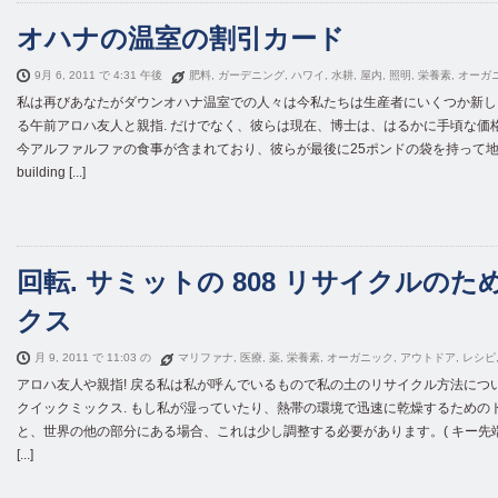
オハナの温室の割引カード
9月 6, 2011 で 4:31 午後
肥料
,
ガーデニング
,
ハワイ
,
水耕
,
屋内
,
照明
,
栄養素
,
オーガ
私は再びあなたがダウンオハナ温室での人々は今私たちは生産者にいくつか新し
る午前アロハ友人と親指. だけでなく、彼らは現在、博士は、はるかに手頃な価
今アルファルファの食事が含まれており、彼らが最後に25ポンドの袋を持って地
building
[...]
回転. サミットの 808 リサイクルの
クス
月 9, 2011 で 11:03 の
マリファナ
,
医療
,
薬
,
栄養素
,
オーガニック
,
アウトドア
,
レシピ
アロハ友人や親指! 戻る私は私が呼んでいるもので私の土のリサイクル方法につい
クイックミックス. もし私が湿っていたり、熱帯の環境で迅速に乾燥するための
と、世界の他の部分にある場合、これは少し調整する必要があります。( キー先端:
[...]