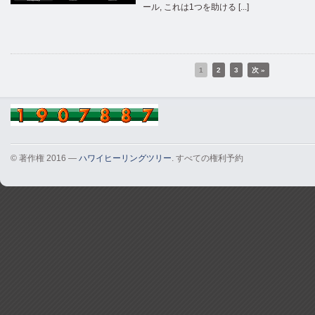
ール, これは1つを助ける [...]
1
2
3
次 »
© 著作権 2016 —
ハワイヒーリングツリー
. すべての権利予約