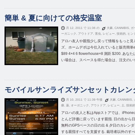
簡単 & 夏に向けての格安温室
月 12, 2011 で 11:36 の
大麻
,
CANNIBIS
,
ガ
ーガニック
,
アウトドア
,
害虫
,
レビュー
,
技術的
,
ヒン
アロハ友人や親指少し戻って情報をもっと見る
ズ、ホームデポは今仕入れていると販売簡単ere
$89 4×4 6 flowerhouse×8 測距 $2
い場合は、スペースを得た場合は、注文のいずれか
モバイルサンライズサンセットカレン
月 10, 2011 で 11:39 午後
大麻
,
CANNIBIS
,
療
,
薬
,
オーガニック
,
アウトドア
,
レビュー
,
土
,
技術
アロハの友人と私はAppストアでは、iPho
とんど評価に戻っています親指. 日の出から日没ラ
無料のGPSベースの日の出 & 夕日のカレンダ
する親指すべてを支援する. 栽培者以外のす