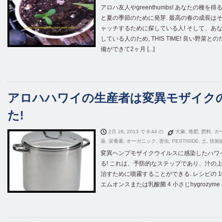
アロハ友人やgreenthumbs! あなたの種
と夏の季節のために発芽. 最高の春の成長は
ャッチするために探している人! そして、あなた
している人のため, THIS TIME! 良い野
備ができて2ヶ月 [...]
アロハハワイの生産者は変異モザイク
た!
2月 26, 2013 で 9:44 の
大麻
,
堆肥
,
肥料
,
ガ
薬
,
栄養素
,
オーガニック
,
害虫
,
PESTISIDE
,
土
,
技術
変異ヘンプモザイクウイルスに感染したハワ
る! これは、予防的なステップであり、汁の
治すために噴霧することができる. レシピの 10 
エムオンスまたは乳酸菌 4 小さじhygrozyme 2