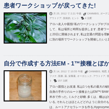
患者ワークショップが戻ってきた!
月 25, 2012 で 2:21 午後
CANNIBIS
,
ガーデ
アウトドア
,
技術的
,
ヒント
4 注釈
アロハ友人や親指! 私のワークショップやブロ
して、私は場所と時間を提供します. 患者ワ
と20日に開催されます, 私は交通の問題を
に別の場所でワークショップを開催したいと思ってい
自分で作成する方法EM - 1™接種とぼ
月 14, 2012 で 10:55 午後
CANNIBIS
,
堆肥
,
ファナ
,
医療
,
薬
,
栄養素
,
オーガニック
,
アウトドア
,
ト
157 注釈
アロハ親指とお友達. 私は1つを私の最大の秘
自身の手作りのルート接種またはEM™/ BA
米水で作った, ミルクと砂糖. 多くは、棚は
いる, それらとはほとんどどのように自分のもの
は、ルートアクセラレータを作る,Hygrozyme, Sens