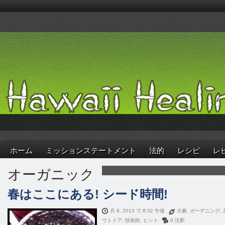
ホーム
ミッションステートメント
法的
レシピ
レ
オーガニック
春はここにある! シード時間!
月 8, 2013 で 8:32 午後
大麻
,
ガーデニング
,
ウトドア
,
技術的
,
ヒント
0 注釈